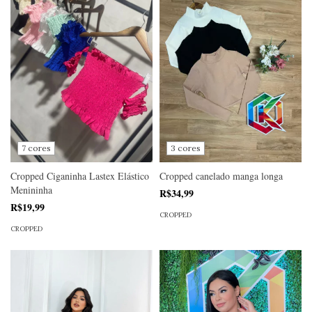
7 cores
3 cores
Cropped Ciganinha Lastex Elástico
Cropped canelado manga longa
Menininha
R$34,99
R$19,99
CROPPED
CROPPED