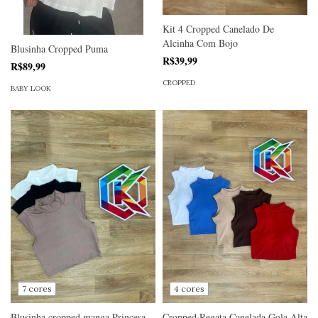
Kit 4 Cropped Canelado De
Alcinha Com Bojo
Blusinha Cropped Puma
R$39,99
R$89,99
CROPPED
BABY LOOK
7 cores
4 cores
Blusinha cropped manga Princesa
Cropped Regata Canelada Gola Alta