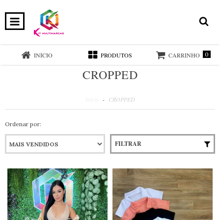
0
INÍCIO
PRODUTOS
CARRINHO
CROPPED
Início
-
CROPPED
Ordenar por:
FILTRAR