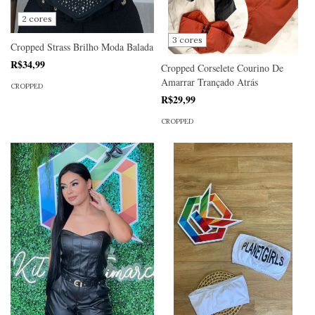
2 cores
3 cores
Cropped Strass Brilho Moda Balada
R$34,99
Cropped Corselete Courino De
Amarrar Trançado Atrás
CROPPED
R$29,99
CROPPED