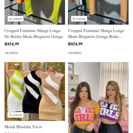
4 cores
6 cores
Cropped Feminino Manga Longa
Cropped Feminino Manga Longa
De Botões Moda Blogueira Gringa
Moda Blogueira Gringa Botão
Atras
R$54,99
R$54,99
CROPPED
CROPPED
2 cores
Modal Blusinha Tricot