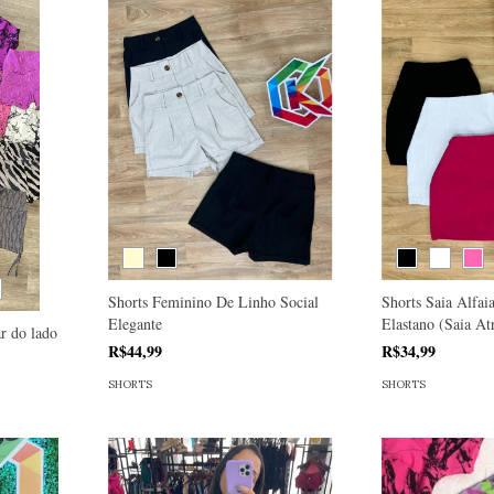
Shorts Feminino De Linho Social
Shorts Saia Alfai
Elegante
Elastano (Saia At
r do lado
R$44,99
R$34,99
SHORTS
SHORTS