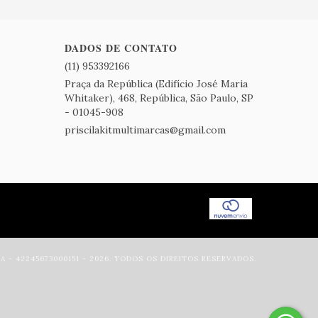
DADOS DE CONTATO
(11) 953392166
Praça da República (Edifício José Maria
Whitaker), 468, República, São Paulo, SP
- 01045-908
priscilakitmultimarcas@gmail.com
- 42245673000151 - 2026. TODOS OS DIREITOS RESERVADOS.