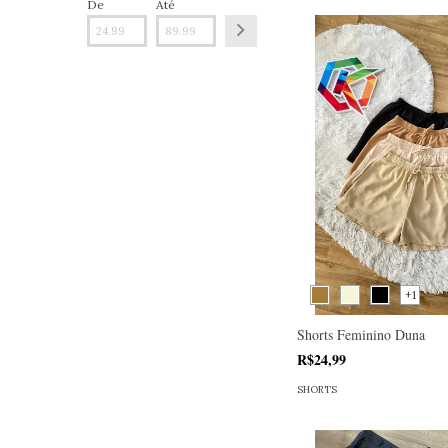
De
Até
+1
Shorts Feminino Duna
R$24,99
SHORTS