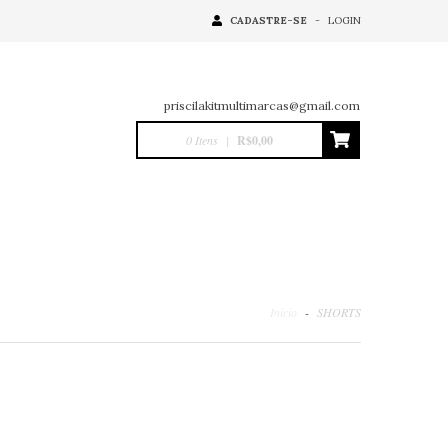
CADASTRE-SE
-
LOGIN
priscilakitmultimarcas@gmail.com
0
Itens
|
R$0,00
Início
-
SHORTS