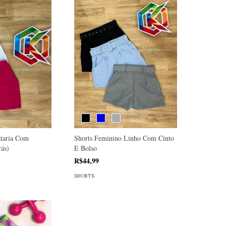
ataria Com
Shorts Feminino Linho Com Cinto
rás)
E Bolso
R$44,99
SHORTS