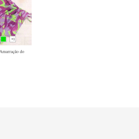
+1
 Amarração do