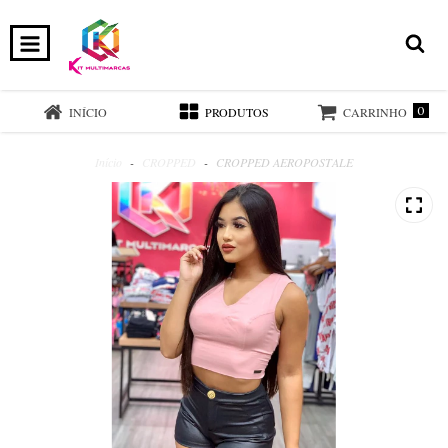
0
INÍCIO
PRODUTOS
CARRINHO
Início
-
CROPPED
-
CROPPED AEROPOSTALE