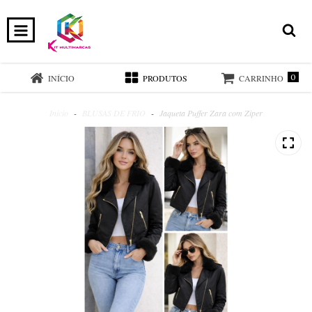
0
INÍCIO
PRODUTOS
CARRINHO
Início
-
BLUSAS DE FRIO
-
Jaqueta Puffer Zara com Ziper