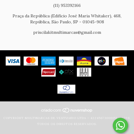
(11) 953392166
Praça da República (Edifício José Maria Whitaker), 468,
República, São Paulo, SP - 01045-908
priscilakitmultimarcas@gmail.com
COPYRIGHT MULTIMARCAS DE VESTUARIO LTDA - 42245673000151 - 2026.
TODOS OS DIREITOS RESERVADOS.