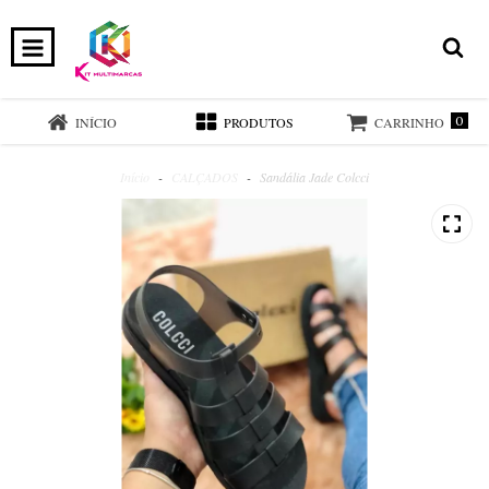
0
INÍCIO
PRODUTOS
CARRINHO
Início
-
CALÇADOS
-
Sandália Jade Colcci